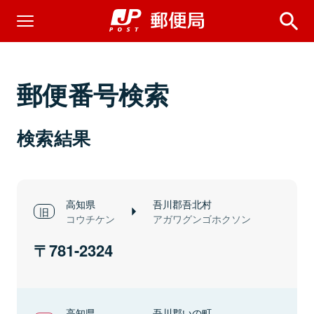
郵便番号検索
検索結果
高知県
吾川郡吾北村
コウチケン
アガワグンゴホクソン
781-2324
高知県
吾川郡いの町