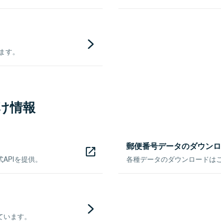
きます。
け情報
郵便番号データのダウンロ
APIを提供。
各種データのダウンロードはこち
ています。