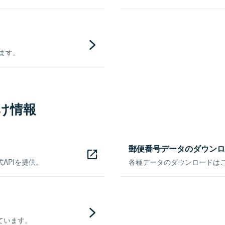
きます。
け情報
郵便番号データのダウンロ
APIを提供。
各種データのダウンロードはこち
ています。