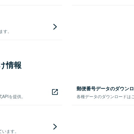
きます。
け情報
郵便番号データのダウンロ
APIを提供。
各種データのダウンロードはこち
ています。