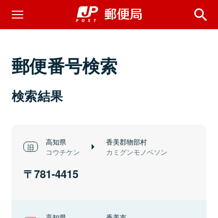
郵便番号検索
検索結果
高知県
香美郡物部村
コウチケン
カミグンモノベソン
781-4415
高知県
香美市