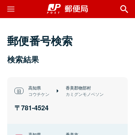
郵便番号検索
検索結果
高知県
香美郡物部村
コウチケン
カミグンモノベソン
781-4524
高知県
香美市