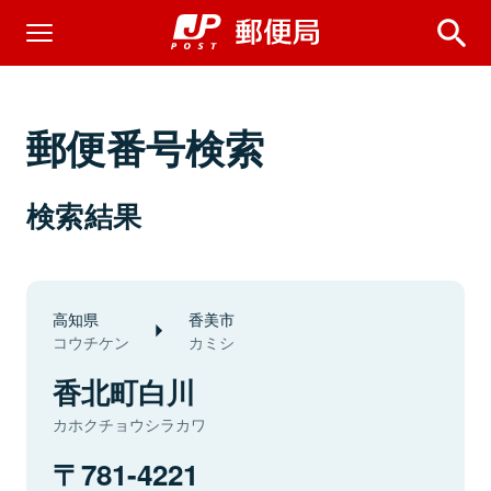
郵便番号検索
検索結果
高知県
香美市
コウチケン
カミシ
香北町白川
カホクチョウシラカワ
781-4221