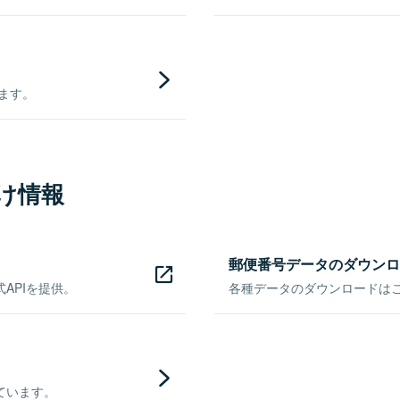
きます。
け情報
郵便番号データのダウンロ
APIを提供。
各種データのダウンロードはこち
ています。