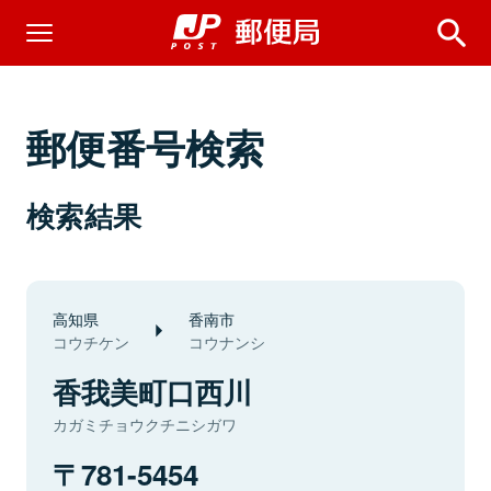
郵便番号検索
検索結果
高知県
香南市
コウチケン
コウナンシ
香我美町口西川
カガミチョウクチニシガワ
781-5454