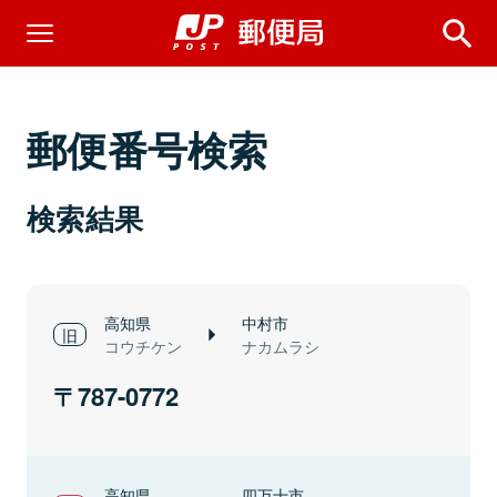
郵便番号検索
検索結果
高知県
中村市
コウチケン
ナカムラシ
787-0772
高知県
四万十市