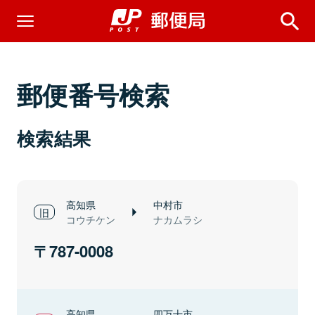
郵便番号検索
検索結果
高知県
中村市
コウチケン
ナカムラシ
787-0008
高知県
四万十市