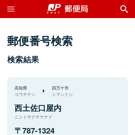
郵便番号検索
検索結果
高知県
四万十市
コウチケン
シマントシ
西土佐口屋内
ニシトサクチヤナイ
787-1324