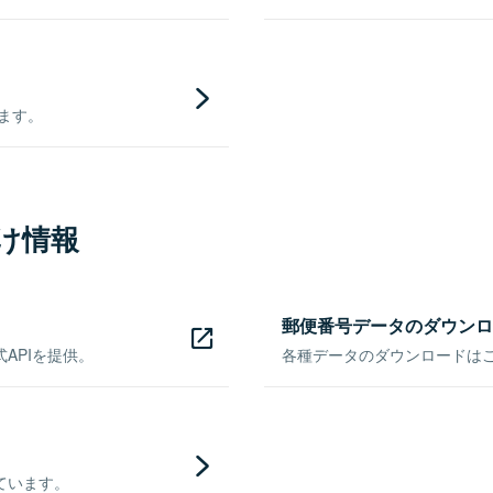
きます。
け情報
郵便番号データのダウンロ
APIを提供。
各種データのダウンロードはこち
ています。