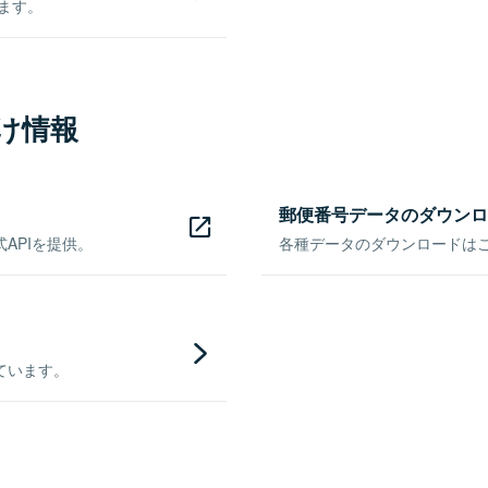
きます。
け情報
郵便番号データのダウンロ
APIを提供。
各種データのダウンロードはこち
ています。