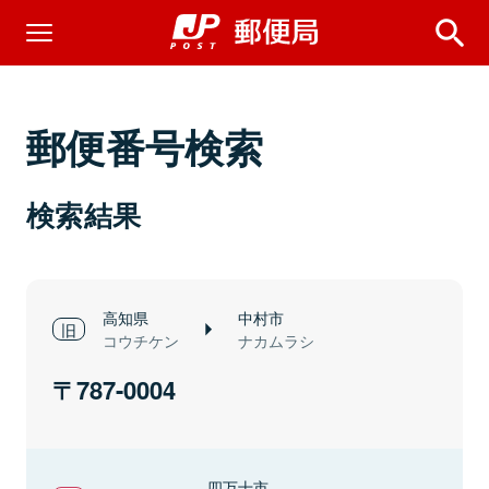
郵便番号検索
検索結果
高知県
中村市
コウチケン
ナカムラシ
787-0004
四万十市