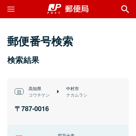
郵便番号検索
検索結果
高知県
中村市
コウチケン
ナカムラシ
787-0016
四万十市