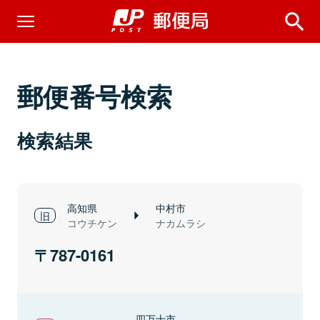
郵便番号検索
検索結果
高知県
中村市
コウチケン
ナカムラシ
787-0161
四万十市