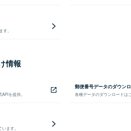
きます。
け情報
郵便番号データのダウンロ
APIを提供。
各種データのダウンロードはこち
ています。