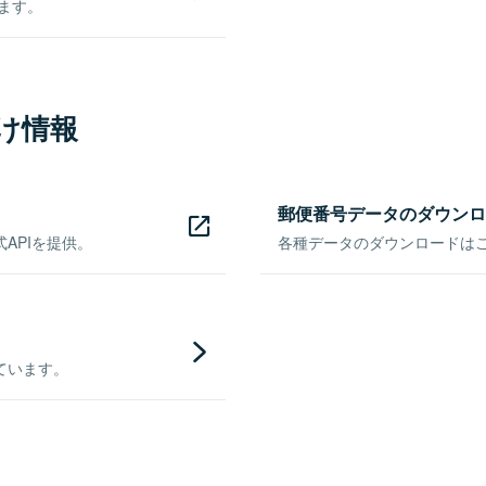
きます。
け情報
郵便番号データのダウンロ
APIを提供。
各種データのダウンロードはこち
ています。