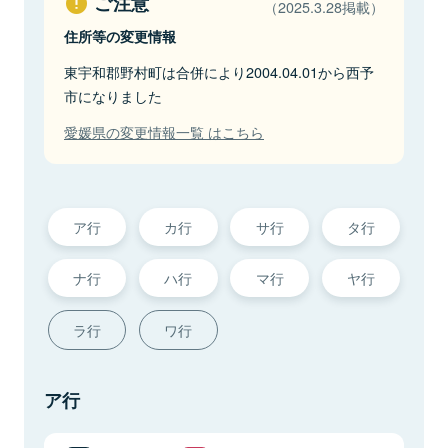
ご注意
（2025.3.28掲載）
住所等の変更情報
東宇和郡野村町は合併により2004.04.01から西予
市になりました
愛媛県の変更情報一覧 はこちら
ア行
カ行
サ行
タ行
ナ行
ハ行
マ行
ヤ行
ラ行
ワ行
ア行