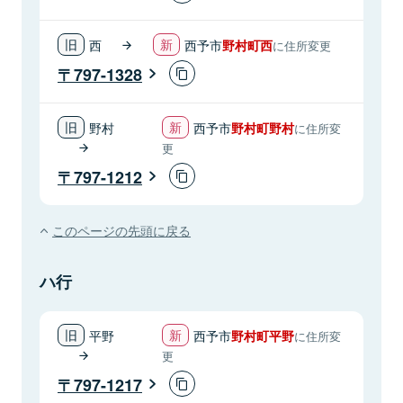
西
西予市
野村町西
に住所変更
797-1328
野村
西予市
野村町野村
に住所変
更
797-1212
このページの先頭に戻る
ハ行
平野
西予市
野村町平野
に住所変
更
797-1217