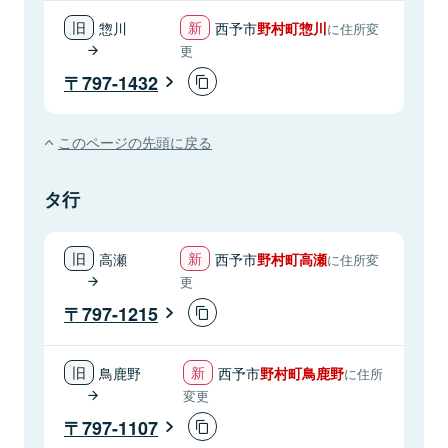
惣川
西予市
野村町惣川
に住所変
更
797-1432
このページの先頭に戻る
タ行
高瀬
西予市
野村町高瀬
に住所変
更
797-1215
鳥鹿野
西予市
野村町鳥鹿野
に住所
変更
797-1107