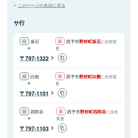
このページの先頭に戻る
サ行
坂石
西予市
野村町坂石
に住所変
更
797-1322
白髭
西予市
野村町白髭
に住所変
更
797-1101
四郎谷
西予市
野村町四郎谷
に住所
変更
797-1103