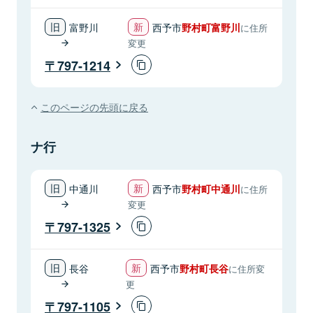
富野川
西予市
野村町富野川
に住所
変更
797-1214
このページの先頭に戻る
ナ行
中通川
西予市
野村町中通川
に住所
変更
797-1325
長谷
西予市
野村町長谷
に住所変
更
797-1105