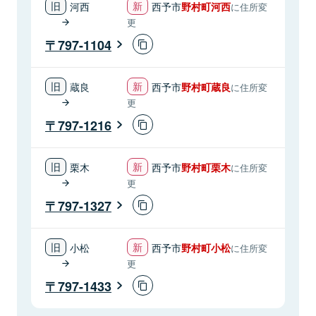
河西
西予市
野村町河西
に住所変
更
797-1104
蔵良
西予市
野村町蔵良
に住所変
更
797-1216
栗木
西予市
野村町栗木
に住所変
更
797-1327
小松
西予市
野村町小松
に住所変
更
797-1433