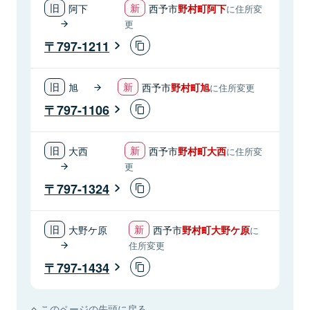
阿下
西予市
野村町阿下
に住所変
更
797-1211
旭
西予市
野村町旭
に住所変更
797-1106
大西
西予市
野村町大西
に住所変
更
797-1324
大野ケ原
西予市
野村町大野ケ原
に
住所変更
797-1434
このページの先頭に戻る