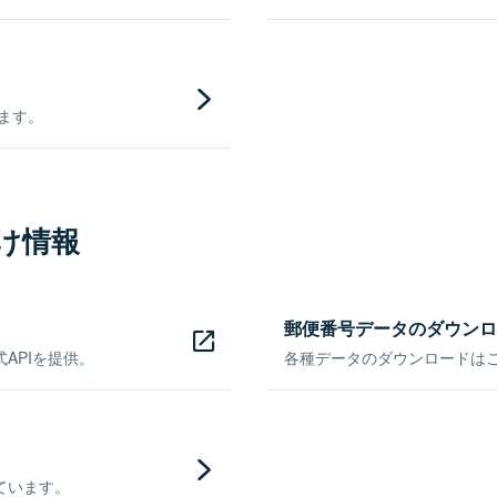
きます。
け情報
郵便番号データのダウンロ
APIを提供。
各種データのダウンロードはこち
ています。