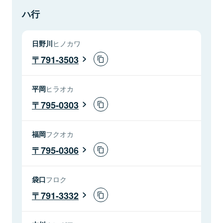
ハ行
日野川
ヒノカワ
791-3503
平岡
ヒラオカ
795-0303
福岡
フクオカ
795-0306
袋口
フロク
791-3332