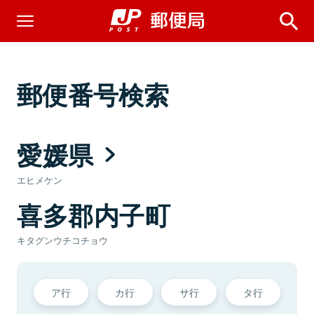
郵便番号検索
愛媛県
エヒメケン
喜多郡内子町
キタグンウチコチョウ
ア行
カ行
サ行
タ行