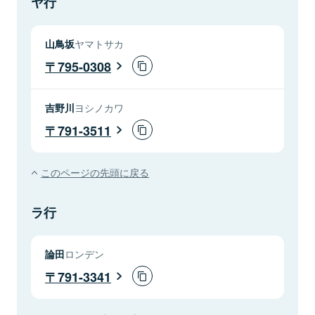
ヤ行
山鳥坂
ヤマトサカ
795-0308
吉野川
ヨシノカワ
791-3511
このページの先頭に戻る
ラ行
論田
ロンデン
791-3341