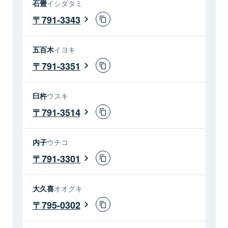
石畳
イシダタミ
791-3343
五百木
イヨキ
791-3351
臼杵
ウスキ
791-3514
内子
ウチコ
791-3301
大久喜
オオグキ
795-0302