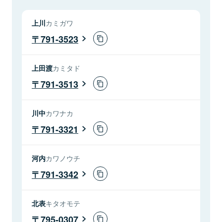
上川
カミガワ
791-3523
上田渡
カミタド
791-3513
川中
カワナカ
791-3321
河内
カワノウチ
791-3342
北表
キタオモテ
795-0307