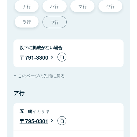
ナ行
ハ行
マ行
ヤ行
ラ行
ワ行
以下に掲載がない場合
791-3300
このページの先頭に戻る
ア行
五十崎
イカザキ
795-0301