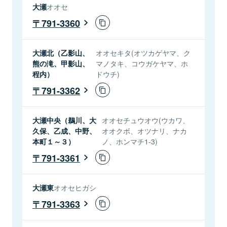
大瀬
オオセ
791-3360
大瀬北（乙影山、
オオセキタ(オツカゲヤマ、ク
熊の滝、甲影山、
マノタキ、コウガケヤマ、ホ
程内）
ドウチ)
791-3362
大瀬中央（鵜川、大
オオセチュウオウ(ウカワ、
久保、乙成、中野、
オオクボ、オツナリ、ナカ
本町１～３）
ノ、ホンマチ1-3)
791-3361
大瀬東
オオセヒガシ
791-3363