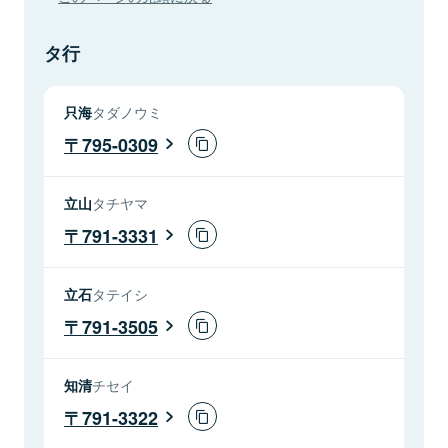
タ行
只海
タダノウミ
795-0309
立山
タチヤマ
791-3331
立石
タテイシ
791-3505
知清
チセイ
791-3322