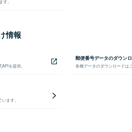
きます。
け情報
郵便番号データのダウンロ
APIを提供。
各種データのダウンロードはこち
ています。