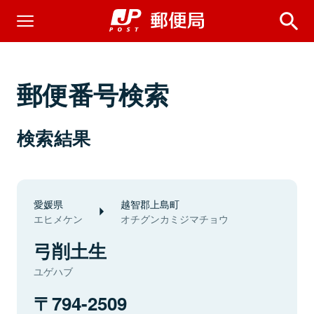
郵便番号検索
検索結果
愛媛県
越智郡上島町
エヒメケン
オチグンカミジマチョウ
弓削土生
ユゲハブ
794-2509