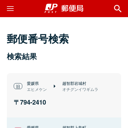
郵便番号検索
検索結果
愛媛県
越智郡岩城村
エヒメケン
オチグンイワギムラ
794-2410
愛媛県
越智郡上島町