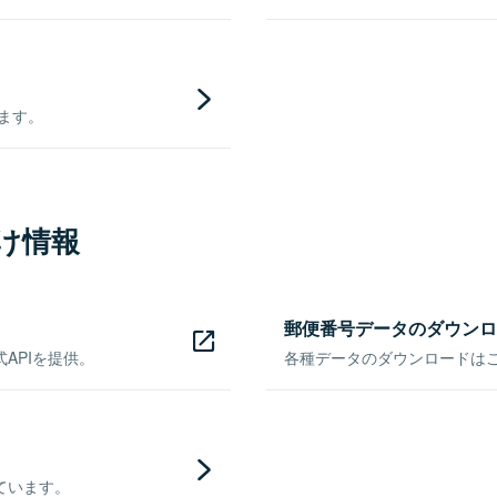
きます。
け情報
郵便番号データのダウンロ
APIを提供。
各種データのダウンロードはこち
ています。