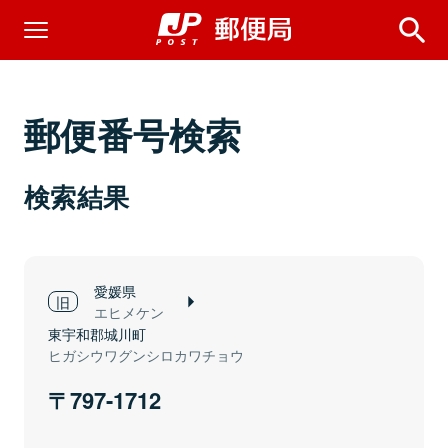
郵便番号検索
検索結果
愛媛県
エヒメケン
東宇和郡城川町
ヒガシウワグンシロカワチョウ
797-1712