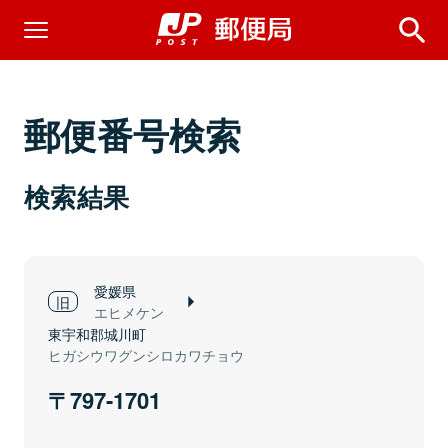
郵便番号検索
検索結果
愛媛県
エヒメケン
東宇和郡城川町
ヒガシウワグンシロカワチョウ
797-1701