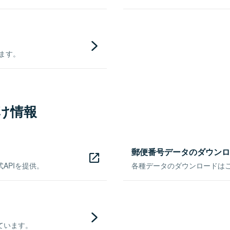
きます。
け情報
郵便番号データのダウンロ
APIを提供。
各種データのダウンロードはこち
ています。