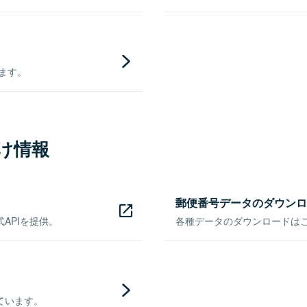
きます。
け情報
郵便番号データのダウンロ
APIを提供。
各種データのダウンロードはこち
ています。