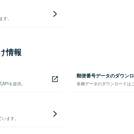
きます。
け情報
郵便番号データのダウンロ
APIを提供。
各種データのダウンロードはこち
ています。