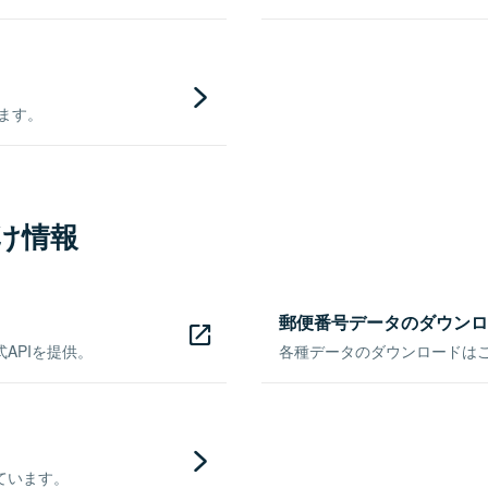
きます。
け情報
郵便番号データのダウンロ
APIを提供。
各種データのダウンロードはこち
ています。