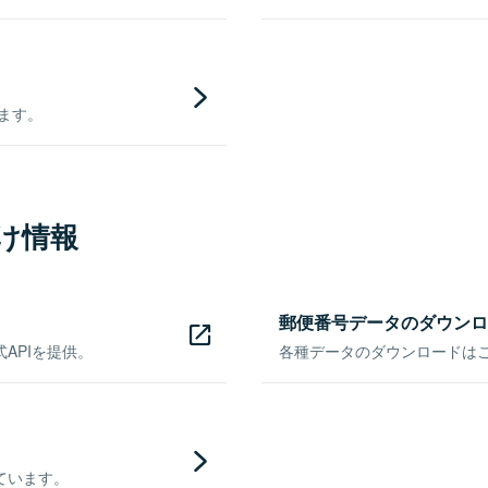
きます。
け情報
郵便番号データのダウンロ
APIを提供。
各種データのダウンロードはこち
ています。