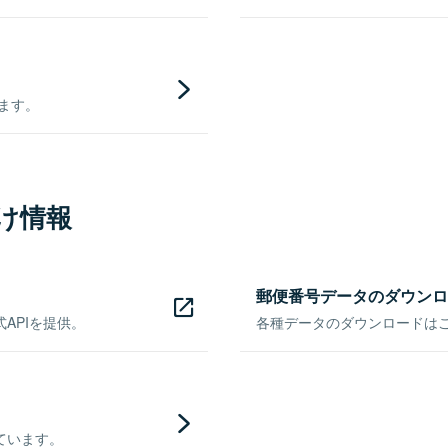
きます。
け情報
郵便番号データのダウンロ
APIを提供。
各種データのダウンロードはこち
ています。