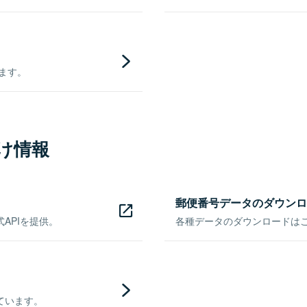
きます。
け情報
郵便番号データのダウンロ
APIを提供。
各種データのダウンロードはこち
ています。