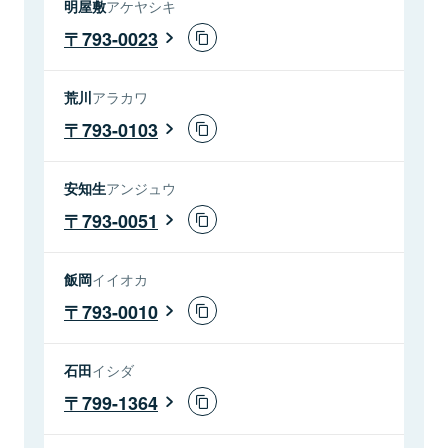
明屋敷
アケヤシキ
793-0023
荒川
アラカワ
793-0103
安知生
アンジュウ
793-0051
飯岡
イイオカ
793-0010
石田
イシダ
799-1364