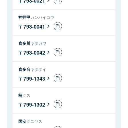
793-0021
神拝甲
カンバイコウ
793-0041
喜多川
キタガワ
793-0042
喜多台
キタダイ
799-1343
楠
クス
799-1302
国安
クニヤス