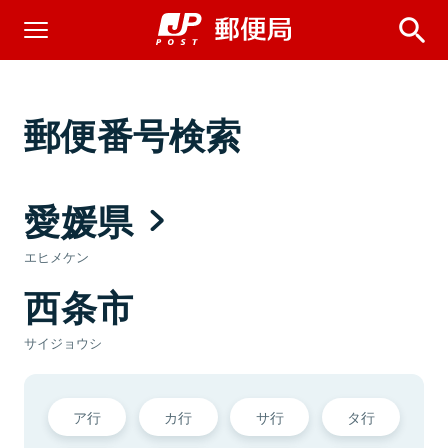
郵便番号検索
愛媛県
エヒメケン
西条市
サイジョウシ
ア行
カ行
サ行
タ行