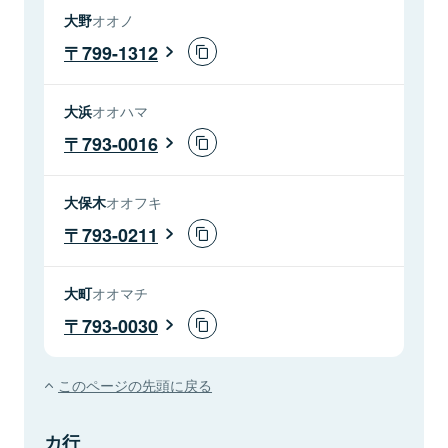
大野
オオノ
799-1312
大浜
オオハマ
793-0016
大保木
オオフキ
793-0211
大町
オオマチ
793-0030
このページの先頭に戻る
カ行