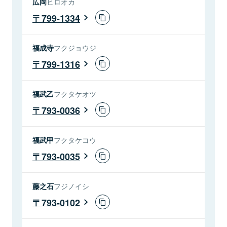
広岡
ヒロオカ
799-1334
福成寺
フクジョウジ
799-1316
福武乙
フクタケオツ
793-0036
福武甲
フクタケコウ
793-0035
藤之石
フジノイシ
793-0102