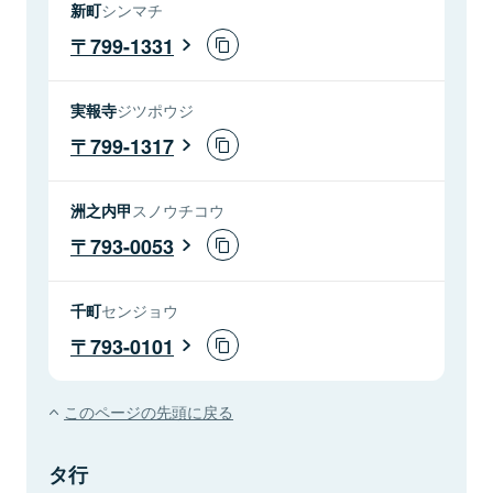
新町
シンマチ
799-1331
実報寺
ジツポウジ
799-1317
洲之内甲
スノウチコウ
793-0053
千町
センジョウ
793-0101
このページの先頭に戻る
タ行