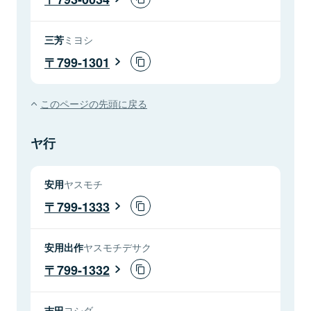
三芳
ミヨシ
799-1301
このページの先頭に戻る
ヤ行
安用
ヤスモチ
799-1333
安用出作
ヤスモチデサク
799-1332
吉田
ヨシダ