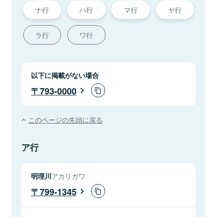
ナ行
ハ行
マ行
ヤ行
ラ行
ワ行
以下に掲載がない場合
793-0000
このページの先頭に戻る
ア行
明理川
アカリガワ
799-1345