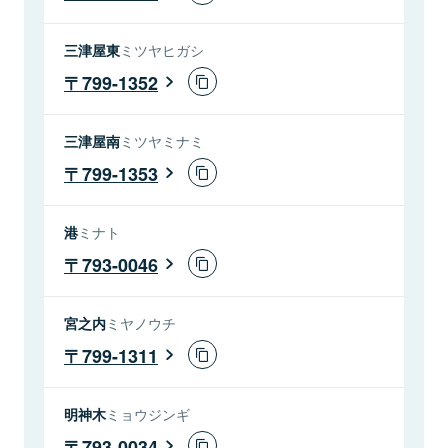
三津屋東
ミツヤヒガシ
799-1352
三津屋南
ミツヤミナミ
799-1353
港
ミナト
793-0046
宮之内
ミヤノウチ
799-1311
明神木
ミョウジンギ
793-0034