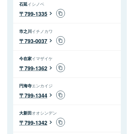
石延
イシノベ
799-1335
市之川
イチノカワ
793-0037
今在家
イマザイケ
799-1362
円海寺
エンカイジ
799-1344
大新田
オオシンデン
799-1342