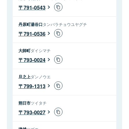
791-0543
丹原町湯谷口
タンバラチョウユヤグチ
791-0536
大師町
ダイシマチ
793-0024
旦之上
ダンノウエ
799-1313
朔日市
ツイタチ
793-0027
津越
ツゴエ