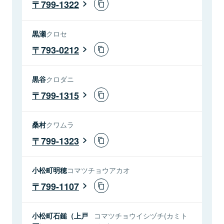
799-1322
黒瀬
クロセ
793-0212
黒谷
クロダニ
799-1315
桑村
クワムラ
799-1323
小松町明穂
コマツチョウアカオ
799-1107
小松町石鎚（上戸
コマツチョウイシヅチ(カミト