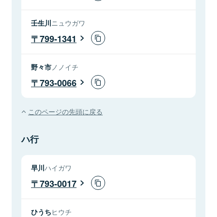
壬生川
ニュウガワ
799-1341
野々市
ノノイチ
793-0066
このページの先頭に戻る
ハ行
早川
ハイガワ
793-0017
ひうち
ヒウチ