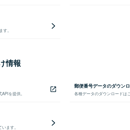
きます。
け情報
郵便番号データのダウンロ
APIを提供。
各種データのダウンロードはこち
ています。