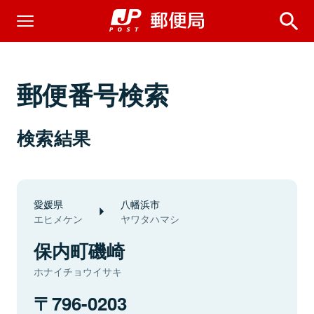
郵便番号検索
検索結果
愛媛県
八幡浜市
エヒメケン
ヤワタハマシ
保内町磯崎
ホナイチョウイサキ
796-0203