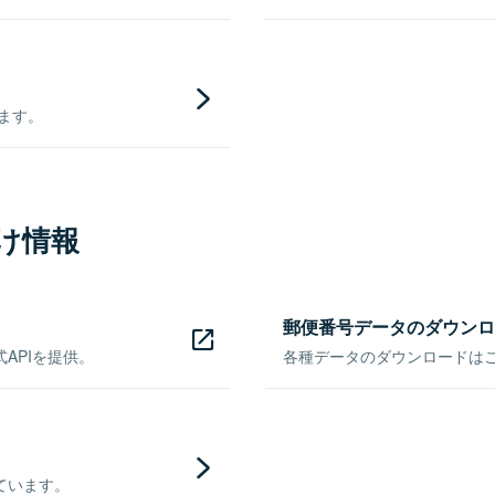
きます。
け情報
郵便番号データのダウンロ
APIを提供。
各種データのダウンロードはこち
ています。