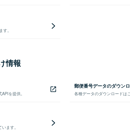
きます。
け情報
郵便番号データのダウンロ
APIを提供。
各種データのダウンロードはこち
ています。