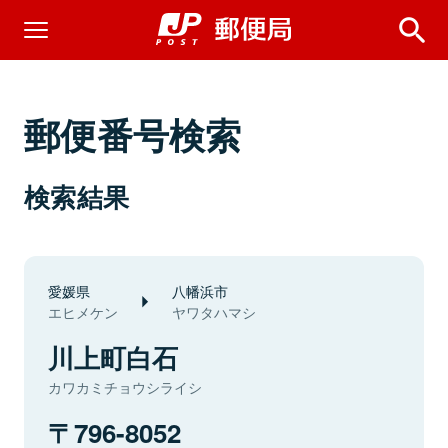
郵便番号検索
検索結果
愛媛県
八幡浜市
エヒメケン
ヤワタハマシ
川上町白石
カワカミチョウシライシ
796-8052