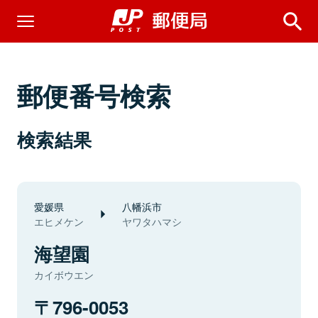
郵便番号検索
検索結果
愛媛県
八幡浜市
エヒメケン
ヤワタハマシ
海望園
カイボウエン
796-0053