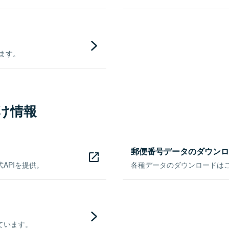
きます。
け情報
郵便番号データのダウンロ
APIを提供。
各種データのダウンロードはこち
ています。