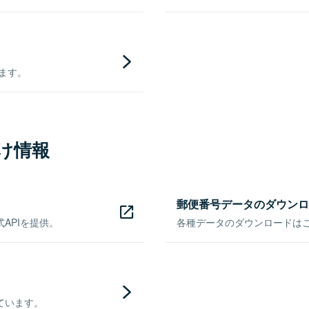
きます。
け情報
郵便番号データのダウンロ
APIを提供。
各種データのダウンロードはこち
ています。