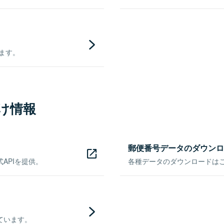
きます。
け情報
郵便番号データのダウンロ
APIを提供。
各種データのダウンロードはこち
ています。