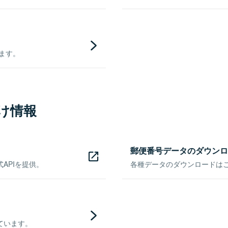
きます。
け情報
郵便番号データのダウンロ
APIを提供。
各種データのダウンロードはこち
ています。