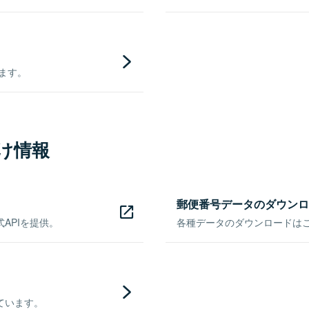
きます。
け情報
郵便番号データのダウンロ
APIを提供。
各種データのダウンロードはこち
ています。