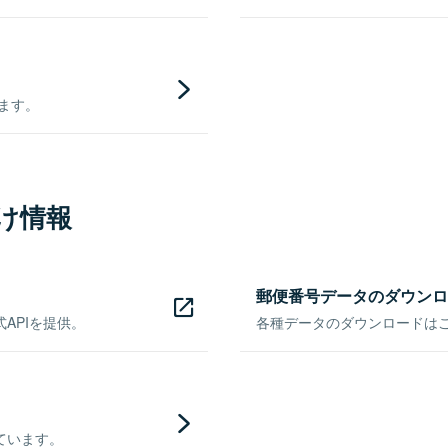
きます。
け情報
郵便番号データのダウンロ
APIを提供。
各種データのダウンロードはこち
ています。