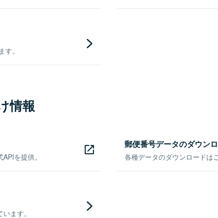
きます。
け情報
郵便番号データのダウンロ
APIを提供。
各種データのダウンロードはこち
ています。