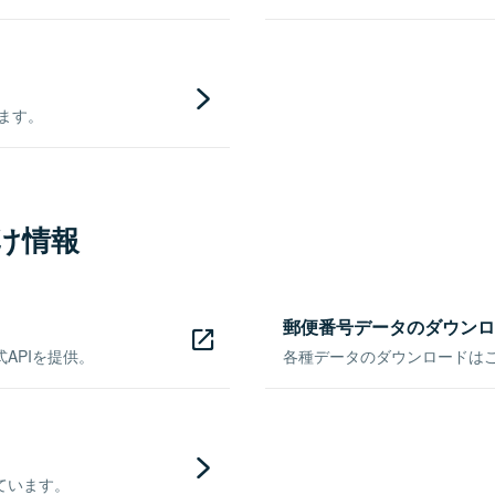
きます。
け情報
郵便番号データのダウンロ
APIを提供。
各種データのダウンロードはこち
ています。